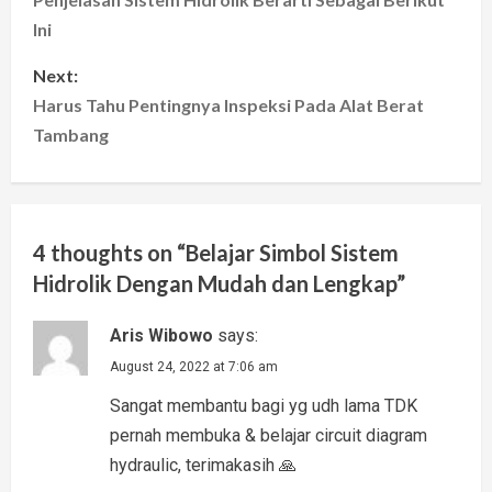
o
Ini
s
Next:
t
Harus Tahu Pentingnya Inspeksi Pada Alat Berat
Tambang
n
a
v
4 thoughts on “
Belajar Simbol Sistem
i
Hidrolik Dengan Mudah dan Lengkap
”
g
Aris Wibowo
says:
a
August 24, 2022 at 7:06 am
Sangat membantu bagi yg udh lama TDK
t
pernah membuka & belajar circuit diagram
i
hydraulic, terimakasih 🙏