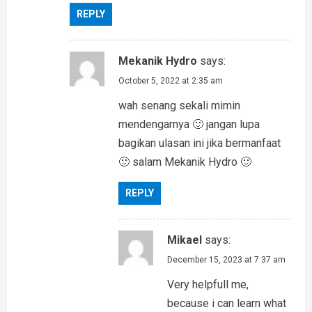
o
REPLY
n
Mekanik Hydro
says:
October 5, 2022 at 2:35 am
wah senang sekali mimin
mendengarnya 🙂 jangan lupa
bagikan ulasan ini jika bermanfaat
🙂 salam Mekanik Hydro 🙂
REPLY
Mikael
says:
December 15, 2023 at 7:37 am
Very helpfull me,
because i can learn what