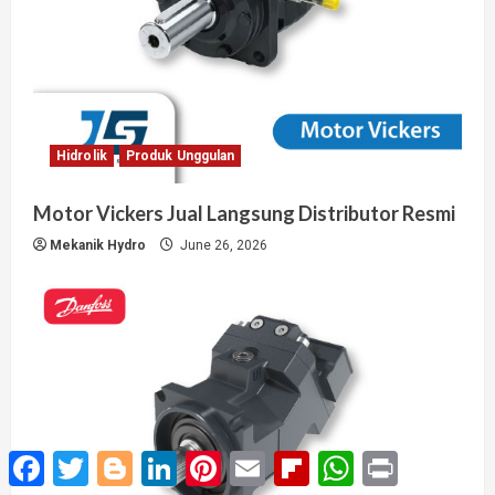
Hidrolik
Produk Unggulan
Motor Vickers Jual Langsung Distributor Resmi
Mekanik Hydro
June 26, 2026
Facebook
Twitter
Blogger
LinkedIn
Pinterest
Email
Flipboard
WhatsApp
Print