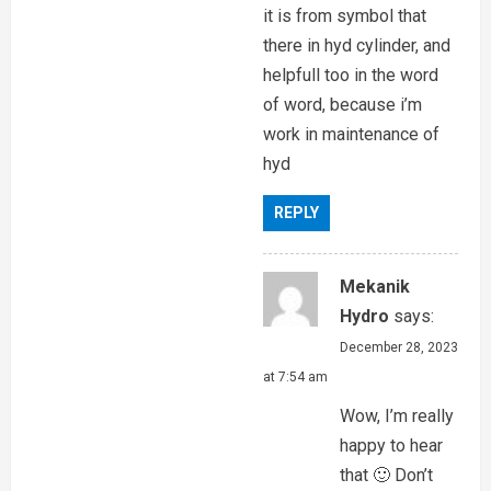
it is from symbol that
there in hyd cylinder, and
helpfull too in the word
of word, because i’m
work in maintenance of
hyd
REPLY
Mekanik
Hydro
says:
December 28, 2023
at 7:54 am
Wow, I’m really
happy to hear
that 🙂 Don’t