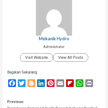
Mekanik Hydro
Administrator
Visit Website
View All Posts
Bagikan Sekarang
Facebook
Twitter
Blogger
LinkedIn
Pinterest
Email
Flipboard
Whats
Prin
P
Previous:
Penjelasan Sistem Hidrolik Berarti Sebagai Berikut