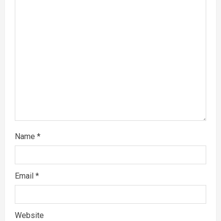
g
a
t
i
o
n
Name
*
Email
*
Website