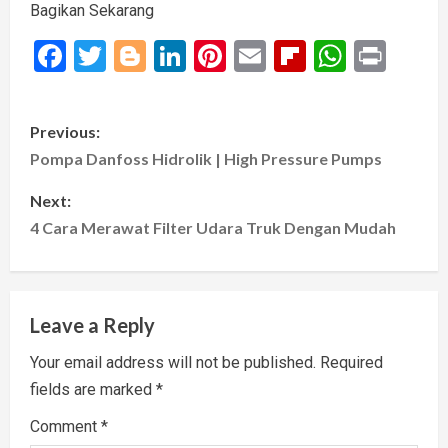
Bagikan Sekarang
Facebook
Twitter
Blogger
LinkedIn
Pinterest
Email
Flipboard
Whats
Prin
P
Previous:
o
Pompa Danfoss Hidrolik | High Pressure Pumps
s
Next:
4 Cara Merawat Filter Udara Truk Dengan Mudah
t
n
Leave a Reply
a
Your email address will not be published.
Required
v
fields are marked
*
i
Comment
*