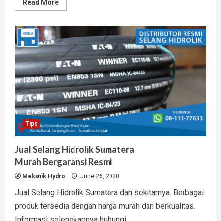
Read
Read More
more
about
3
Tips
Temukan
Toko
Selang
Hidrolik
Terdekat
Berkualitas
Tips
Jual Selang Hidrolik Sumatera
Murah Bergaransi Resmi
Mekanik Hydro
June 26, 2020
Jual Selang Hidrolik Sumatera dan sekitarnya. Berbagai
produk tersedia dengan harga murah dan berkualitas.
Informasi selengkapnya hubungi...