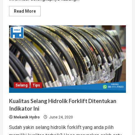
Read
Read More
more
about
Jual
Selang
Hidrolik
Sumatera
Murah Bergaransi
Resmi
Selang
Tips
Kualitas Selang Hidrolik Forklift Ditentukan
Indikator Ini
Mekanik Hydro
June 24, 2020
Sudah yakin selang hidrolik forklift yang anda pilih