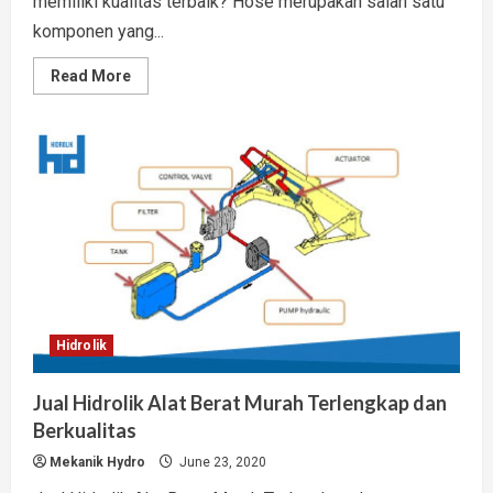
memiliki kualitas terbaik? Hose merupakan salah satu
komponen yang...
Read
Read More
more
about
Kualitas
Selang
Hidrolik
Forklift
Ditentukan
Indikator
Ini
Hidrolik
Jual Hidrolik Alat Berat Murah Terlengkap dan
Berkualitas
Mekanik Hydro
June 23, 2020