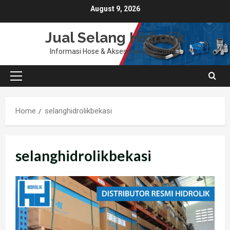
Skip
August 9, 2026
to
content
Jual Selang Hidrolik
Informasi Hose & Aksesories Berkualitas
Primary
Menu
Home
selanghidrolikbekasi
selanghidrolikbekasi