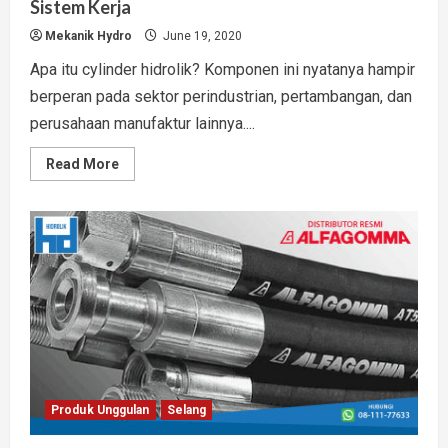
Sistem Kerja
Mekanik Hydro
June 19, 2020
Apa itu cylinder hidrolik? Komponen ini nyatanya hampir
berperan pada sektor perindustrian, pertambangan, dan
perusahaan manufaktur lainnya....
Read
Read More
more
about
Pengertian
Cylinder
Hidrolik
Lengkap
Beserta
Sistem
Kerja
Produk Unggulan
Selang