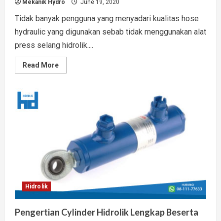
Mekanik Hydro
June 19, 2020
Tidak banyak pengguna yang menyadari kualitas hose
hydraulic yang digunakan sebab tidak menggunakan alat
press selang hidrolik....
Read
Read More
more
about
Alat
Press
Selang
Hidrolik
Solusi
Ciptakan
Hidrolik
Berkualitas
Hidrolik
Pengertian Cylinder Hidrolik Lengkap Beserta