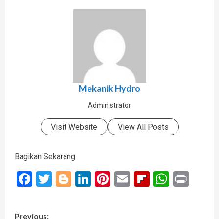
Mekanik Hydro
Administrator
Visit Website
View All Posts
Bagikan Sekarang
Facebook
Twitter
Blogger
LinkedIn
Pinterest
Email
Flipboard
Whats
Prin
P
Previous: