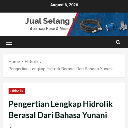
Skip
August 6, 2026
to
content
Jual Selang Hidrolik
Informasi Hose & Aksesories Berkualitas
Primary
Menu
Home
Hidrolik
Pengertian Lengkap Hidrolik Berasal Dari Bahasa Yunani
Hidrolik
Pengertian Lengkap Hidrolik
Berasal Dari Bahasa Yunani