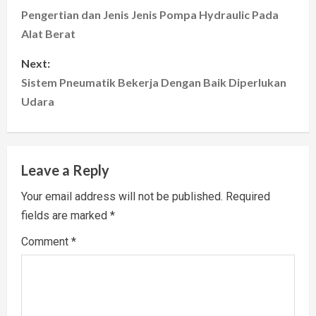
o
Pengertian dan Jenis Jenis Pompa Hydraulic Pada
Alat Berat
s
Next:
t
Sistem Pneumatik Bekerja Dengan Baik Diperlukan
Udara
n
a
v
Leave a Reply
i
Your email address will not be published.
Required
fields are marked
*
g
Comment
*
a
t
i