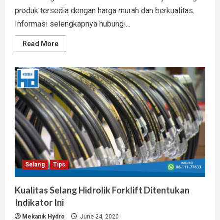
produk tersedia dengan harga murah dan berkualitas.
Informasi selengkapnya hubungi...
Read
Read More
more
about
Jual
Selang
Hidrolik
Sumatera
Murah Bergaransi
Resmi
Selang
Tips
Kualitas Selang Hidrolik Forklift Ditentukan
Indikator Ini
Mekanik Hydro
June 24, 2020