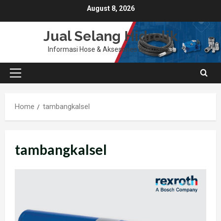
Skip
August 8, 2026
to
content
Jual Selang Hidrolik
Informasi Hose & Aksesories Berkualitas
Primary
Menu
Home
tambangkalsel
tambangkalsel