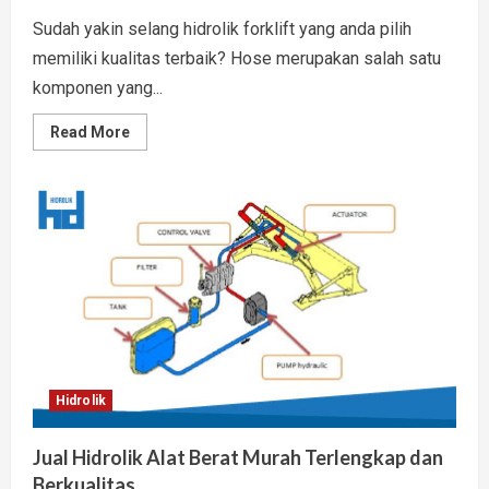
Sudah yakin selang hidrolik forklift yang anda pilih
memiliki kualitas terbaik? Hose merupakan salah satu
komponen yang...
Read
Read More
more
about
Kualitas
Selang
Hidrolik
Forklift
Ditentukan
Indikator
Ini
Hidrolik
Jual Hidrolik Alat Berat Murah Terlengkap dan
Berkualitas