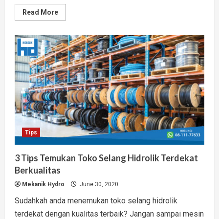
Read
Read More
more
about
Toko
Hidrolik
Mesin
Alat
Berat
Terlengkap
Garansi
Resmi
Tips
3 Tips Temukan Toko Selang Hidrolik Terdekat
Berkualitas
Mekanik Hydro
June 30, 2020
Sudahkah anda menemukan toko selang hidrolik
terdekat dengan kualitas terbaik? Jangan sampai mesin