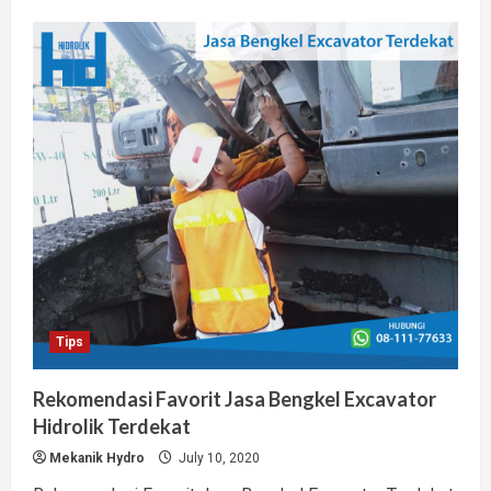
about
Jual
Hidrolik
Silinder
Murah
Lengkap
Bergaransi
Terpercaya
Tips
Rekomendasi Favorit Jasa Bengkel Excavator
Hidrolik Terdekat
Mekanik Hydro
July 10, 2020