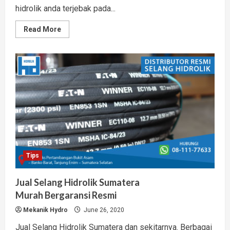
hidrolik anda terjebak pada...
Read
Read More
more
about
3
Tips
Temukan
Toko
Selang
Hidrolik
Terdekat
Berkualitas
Tips
Jual Selang Hidrolik Sumatera
Murah Bergaransi Resmi
Mekanik Hydro
June 26, 2020
Jual Selang Hidrolik Sumatera dan sekitarnya. Berbagai