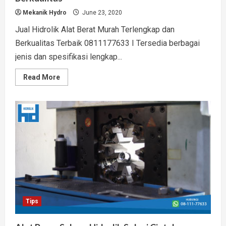
Mekanik Hydro
June 23, 2020
Jual Hidrolik Alat Berat Murah Terlengkap dan
Berkualitas Terbaik 0811177633 I Tersedia berbagai
jenis dan spesifikasi lengkap...
Read
Read More
more
about
Jual
Hidrolik
Alat
Berat
Murah
Terlengkap
dan
Berkualitas
Tips