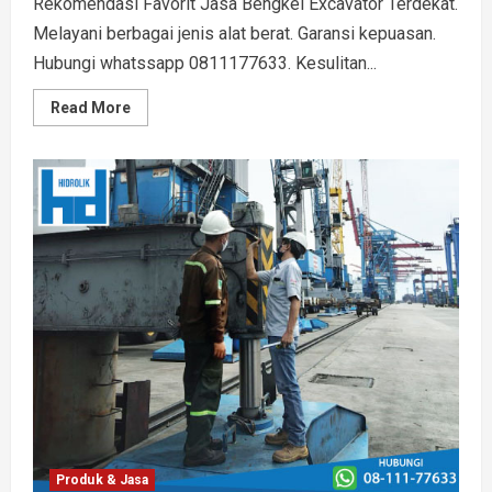
Rekomendasi Favorit Jasa Bengkel Excavator Terdekat.
Melayani berbagai jenis alat berat. Garansi kepuasan.
Hubungi whatssapp 0811177633. Kesulitan...
Read
Read More
more
about
Rekomendasi
Favorit
Jasa
Bengkel
Excavator
Hidrolik
Terdekat
Produk & Jasa