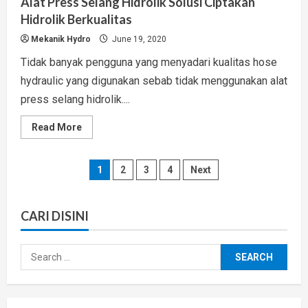
Alat Press Selang Hidrolik Solusi Ciptakan
Hidrolik Berkualitas
Mekanik Hydro
June 19, 2020
Tidak banyak pengguna yang menyadari kualitas hose
hydraulic yang digunakan sebab tidak menggunakan alat
press selang hidrolik....
Read
Read More
more
about
Alat
Press
Posts
1
2
3
4
Next
Selang
Hidrolik
Solusi
pagination
Ciptakan
Hidrolik
CARI DISINI
Berkualitas
Search
for: