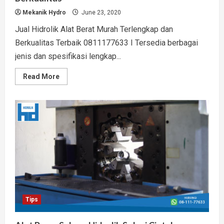
Mekanik Hydro
June 23, 2020
Jual Hidrolik Alat Berat Murah Terlengkap dan
Berkualitas Terbaik 0811177633 I Tersedia berbagai
jenis dan spesifikasi lengkap...
Read
Read More
more
about
Jual
Hidrolik
Alat
Berat
Murah
Terlengkap
dan
Berkualitas
Tips