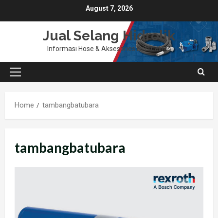
Skip
August 7, 2026
to
content
Jual Selang Hidrolik
Informasi Hose & Aksesories Berkualitas
Primary
Menu
Home
tambangbatubara
tambangbatubara