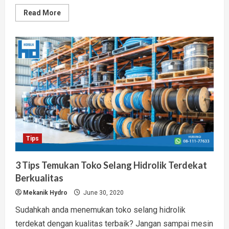
Read
Read More
more
about
Toko
Hidrolik
Mesin
Alat
Berat
Terlengkap
Garansi
Resmi
Tips
3 Tips Temukan Toko Selang Hidrolik Terdekat
Berkualitas
Mekanik Hydro
June 30, 2020
Sudahkah anda menemukan toko selang hidrolik
terdekat dengan kualitas terbaik? Jangan sampai mesin