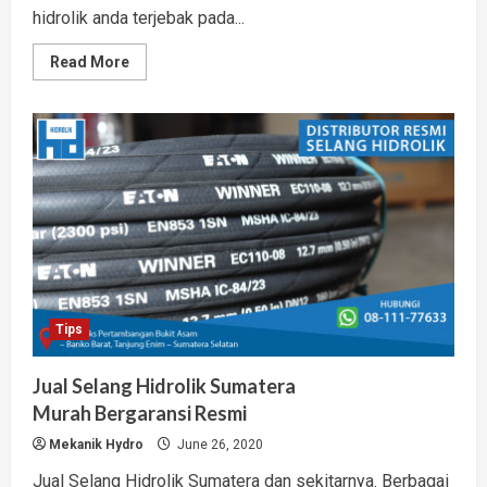
hidrolik anda terjebak pada...
Read
Read More
more
about
3
Tips
Temukan
Toko
Selang
Hidrolik
Terdekat
Berkualitas
Tips
Jual Selang Hidrolik Sumatera
Murah Bergaransi Resmi
Mekanik Hydro
June 26, 2020
Jual Selang Hidrolik Sumatera dan sekitarnya. Berbagai