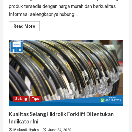
produk tersedia dengan harga murah dan berkualitas.
Informasi selengkapnya hubungi...
Read
Read More
more
about
Jual
Selang
Hidrolik
Sumatera
Murah Bergaransi
Resmi
Selang
Tips
Kualitas Selang Hidrolik Forklift Ditentukan
Indikator Ini
Mekanik Hydro
June 24, 2020