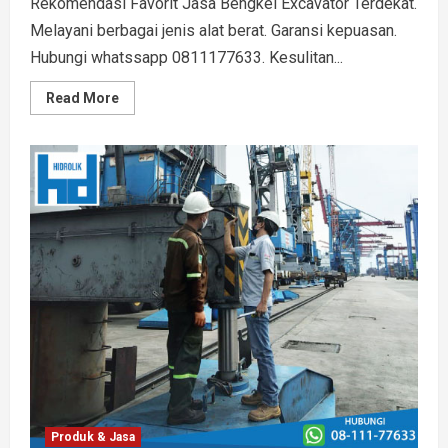
Rekomendasi Favorit Jasa Bengkel Excavator Terdekat.
Melayani berbagai jenis alat berat. Garansi kepuasan.
Hubungi whatssapp 0811177633. Kesulitan...
Read
Read More
more
about
Rekomendasi
Favorit
Jasa
Bengkel
Excavator
Hidrolik
Terdekat
Produk & Jasa