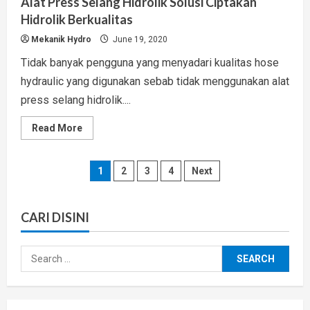
Alat Press Selang Hidrolik Solusi Ciptakan
Hidrolik Berkualitas
Mekanik Hydro
June 19, 2020
Tidak banyak pengguna yang menyadari kualitas hose
hydraulic yang digunakan sebab tidak menggunakan alat
press selang hidrolik....
Read
Read More
more
about
Alat
Press
Posts
1
2
3
4
Next
Selang
Hidrolik
Solusi
pagination
Ciptakan
Hidrolik
CARI DISINI
Berkualitas
Search
for: