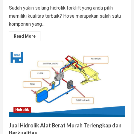
Sudah yakin selang hidrolik forklift yang anda pilih
memiliki kualitas terbaik? Hose merupakan salah satu
komponen yang...
Read
Read More
more
about
Kualitas
Selang
Hidrolik
Forklift
Ditentukan
Indikator
Ini
Hidrolik
Jual Hidrolik Alat Berat Murah Terlengkap dan
Berkualitas