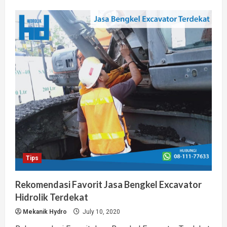
about
Jual
Hidrolik
Silinder
Murah
Lengkap
Bergaransi
Terpercaya
Tips
Rekomendasi Favorit Jasa Bengkel Excavator
Hidrolik Terdekat
Mekanik Hydro
July 10, 2020