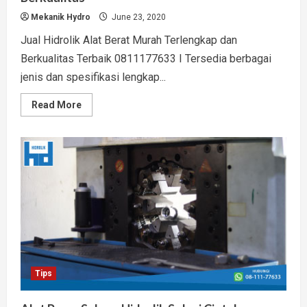
Mekanik Hydro
June 23, 2020
Jual Hidrolik Alat Berat Murah Terlengkap dan
Berkualitas Terbaik 0811177633 I Tersedia berbagai
jenis dan spesifikasi lengkap...
Read
Read More
more
about
Jual
Hidrolik
Alat
Berat
Murah
Terlengkap
dan
Berkualitas
Tips