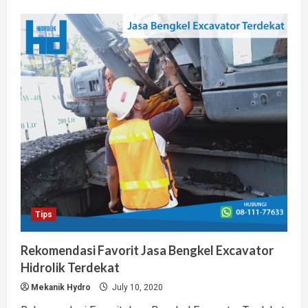
about
Jual
Hidrolik
Silinder
Murah
Lengkap
Bergaransi
Terpercaya
Tips
Rekomendasi Favorit Jasa Bengkel Excavator
Hidrolik Terdekat
Mekanik Hydro
July 10, 2020