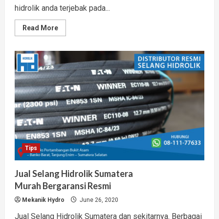
hidrolik anda terjebak pada...
Read
Read More
more
about
3
Tips
Temukan
Toko
Selang
Hidrolik
Terdekat
Berkualitas
Tips
Jual Selang Hidrolik Sumatera
Murah Bergaransi Resmi
Mekanik Hydro
June 26, 2020
Jual Selang Hidrolik Sumatera dan sekitarnya. Berbagai