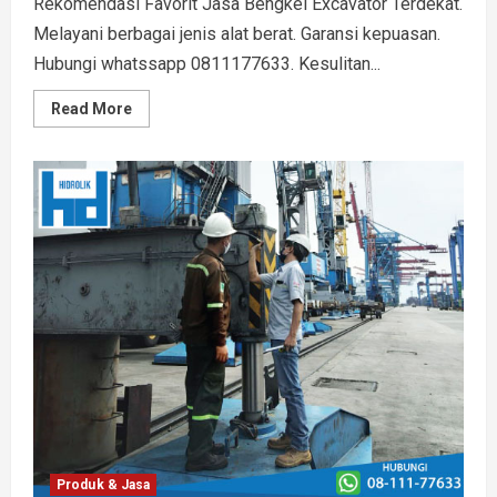
Rekomendasi Favorit Jasa Bengkel Excavator Terdekat.
Melayani berbagai jenis alat berat. Garansi kepuasan.
Hubungi whatssapp 0811177633. Kesulitan...
Read
Read More
more
about
Rekomendasi
Favorit
Jasa
Bengkel
Excavator
Hidrolik
Terdekat
Produk & Jasa