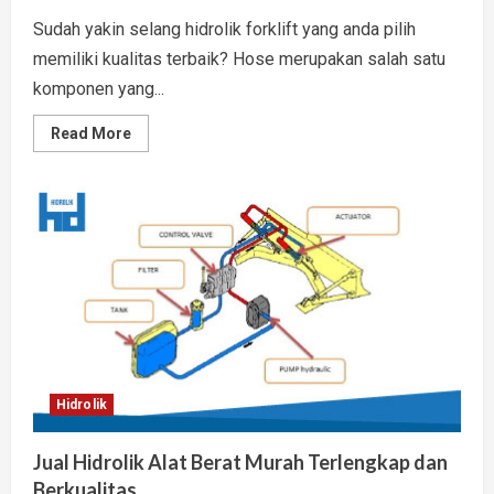
Sudah yakin selang hidrolik forklift yang anda pilih
memiliki kualitas terbaik? Hose merupakan salah satu
komponen yang...
Read
Read More
more
about
Kualitas
Selang
Hidrolik
Forklift
Ditentukan
Indikator
Ini
Hidrolik
Jual Hidrolik Alat Berat Murah Terlengkap dan
Berkualitas