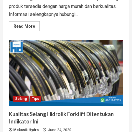
produk tersedia dengan harga murah dan berkualitas.
Informasi selengkapnya hubungi...
Read
Read More
more
about
Jual
Selang
Hidrolik
Sumatera
Murah Bergaransi
Resmi
Selang
Tips
Kualitas Selang Hidrolik Forklift Ditentukan
Indikator Ini
Mekanik Hydro
June 24, 2020