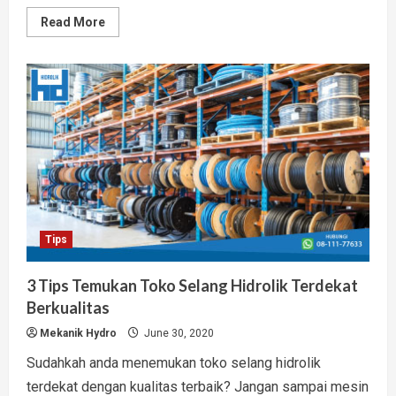
Read
Read More
more
about
Toko
Hidrolik
Mesin
Alat
Berat
Terlengkap
Garansi
Resmi
Tips
3 Tips Temukan Toko Selang Hidrolik Terdekat
Berkualitas
Mekanik Hydro
June 30, 2020
Sudahkah anda menemukan toko selang hidrolik
terdekat dengan kualitas terbaik? Jangan sampai mesin