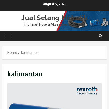
Skip
August 5, 2026
to
content
Jual Selang Hidrolik
Informasi Hose & Aksesories Berkualitas
Primary
Menu
Home
kalimantan
kalimantan