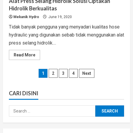
Alat Press Selang Hidrolik Solusi Ciptakan
Hidrolik Berkualitas
Mekanik Hydro
June 19, 2020
Tidak banyak pengguna yang menyadari kualitas hose
hydraulic yang digunakan sebab tidak menggunakan alat
press selang hidrolik....
Read
Read More
more
about
Alat
Press
Posts
1
2
3
4
Next
Selang
Hidrolik
Solusi
pagination
Ciptakan
Hidrolik
CARI DISINI
Berkualitas
Search
for: