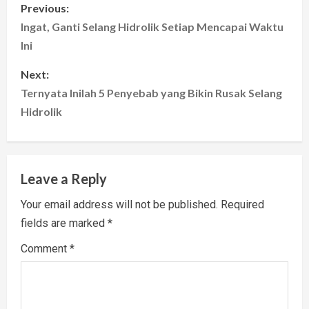
P
Previous:
o
Ingat, Ganti Selang Hidrolik Setiap Mencapai Waktu
Ini
s
Next:
t
Ternyata Inilah 5 Penyebab yang Bikin Rusak Selang
Hidrolik
n
a
v
Leave a Reply
i
Your email address will not be published.
Required
fields are marked
*
g
Comment
*
a
t