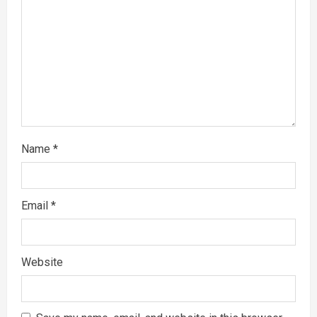
i
o
n
Name
*
Email
*
Website