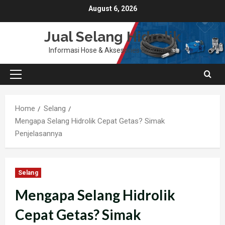
Skip
August 6, 2026
to
content
Jual Selang Hidrolik
Informasi Hose & Aksesories Berkualitas
Primary
Menu
Home
Selang
Mengapa Selang Hidrolik Cepat Getas? Simak
Penjelasannya
Selang
Mengapa Selang Hidrolik
Cepat Getas? Simak