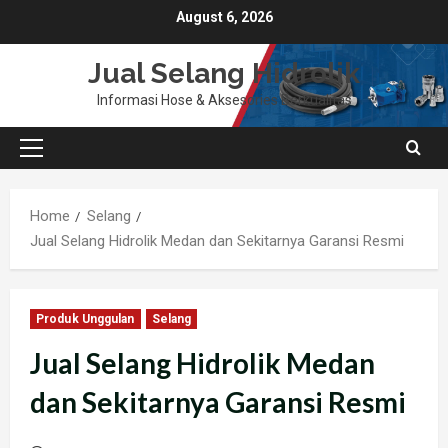
Skip
August 6, 2026
to
content
Jual Selang Hidrolik
Informasi Hose & Aksesories Berkualitas
Primary
Menu
Home
Selang
Jual Selang Hidrolik Medan dan Sekitarnya Garansi Resmi
Produk Unggulan
Selang
Jual Selang Hidrolik Medan
dan Sekitarnya Garansi Resmi