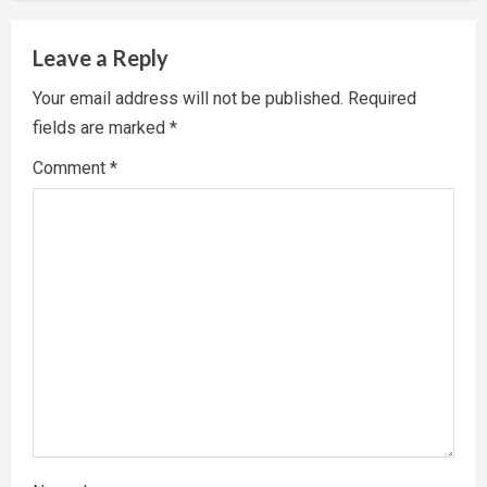
a
v
Leave a Reply
i
Your email address will not be published.
Required
fields are marked
*
g
Comment
*
a
t
i
o
n