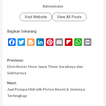
Administrator
Visit Website
View All Posts
Bagikan Sekarang
Facebook
Twitter
Blogger
LinkedIn
Pinterest
Email
Flipboard
Whats
Prin
P
Previous:
o
Distributor Hose Jawa Timur Surabaya dan
Sekitarnya
s
Next:
t
Jual Pompa Hidrolik Piston Resmi & Jenisnya
Terlengkap
n