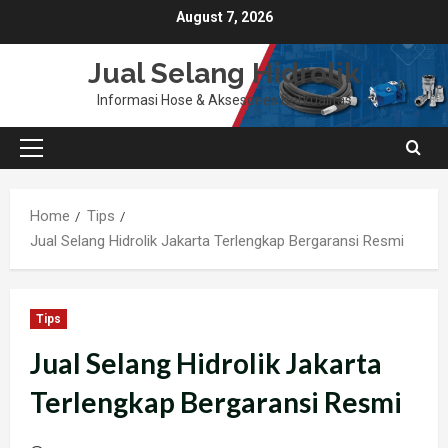
Skip
August 7, 2026
to
content
Jual Selang Hidrolik
Informasi Hose & Aksesories Berkualitas
Primary
Menu
Home
Tips
Jual Selang Hidrolik Jakarta Terlengkap Bergaransi Resmi
Tips
Jual Selang Hidrolik Jakarta
Terlengkap Bergaransi Resmi