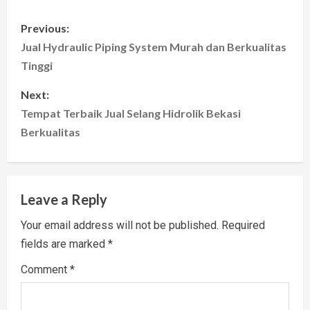
P
Previous:
o
Jual Hydraulic Piping System Murah dan Berkualitas
Tinggi
s
Next:
t
Tempat Terbaik Jual Selang Hidrolik Bekasi
Berkualitas
n
a
v
Leave a Reply
i
Your email address will not be published.
Required
fields are marked
*
g
Comment
*
a