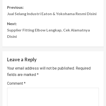
P
Previous:
o
Jual Selang Industri Eaton & Yokohama Resmi Disini
s
Next:
Supplier Fitting Elbow Lengkap, Cek Alamatnya
t
Disini
n
a
Leave a Reply
v
Your email address will not be published.
Required
i
fields are marked
*
g
Comment
*
a
t