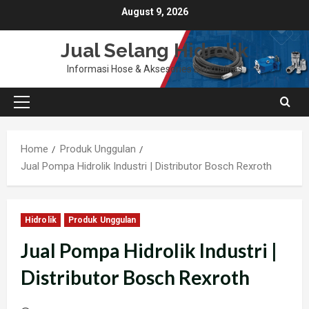
Skip
August 9, 2026
to
content
Jual Selang Hidrolik
Informasi Hose & Aksesories Berkualitas
Primary
Menu
Home
Produk Unggulan
Jual Pompa Hidrolik Industri | Distributor Bosch Rexroth
Hidrolik
Produk Unggulan
Jual Pompa Hidrolik Industri |
Distributor Bosch Rexroth