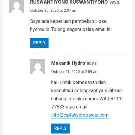
g
RUSWANTIYONO RUSWANTIYONO
says:
a
October 20, 2020 at 2:37 am
Saya ada keperluan pembelian Hose
t
hydroulic. Tolong segera balas emai ini.
i
REPLY
o
n
Mekanik Hydro
says:
October 21, 2020 at 2:59 am
hai.. untuk pemesanan dan
konsultasi selengkapnya silahkan
hubungi melalui nomor WA 08111-
77633 atau email
info@ciptahydropower.com
REPLY