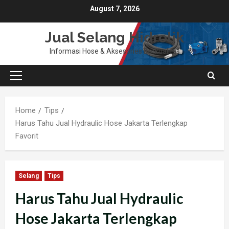
Skip
August 7, 2026
to
content
Jual Selang Hidrolik
Informasi Hose & Aksesories Berkualitas
Primary
Menu
Home
Tips
Harus Tahu Jual Hydraulic Hose Jakarta Terlengkap
Favorit
Selang
Tips
Harus Tahu Jual Hydraulic
Hose Jakarta Terlengkap