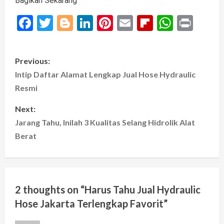
Bagikan Sekarang
Facebook
Twitter
Blogger
LinkedIn
Pinterest
Email
Flipboard
Whats
Prin
P
Previous:
o
Intip Daftar Alamat Lengkap Jual Hose Hydraulic
Resmi
s
Next:
t
Jarang Tahu, Inilah 3 Kualitas Selang Hidrolik Alat
Berat
n
a
v
2 thoughts on “
Harus Tahu Jual Hydraulic
i
Hose Jakarta Terlengkap Favorit
”