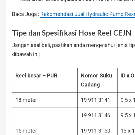
Baca Juga :
Rekomendasi Jual Hydraulic Pump Rexr
Tipe dan Spesifikasi Hose Reel CEJN
Jangan asal beli, pastikan anda mengetahui jenis tip
dibawah ini;
Reel besar – PUR
Nomor Suku
ID x 
Cadang
18 meter
19 911 3141
9.5 x 
19 911 3146
9.5 x 
15 meter
19 911 3150
13 x 