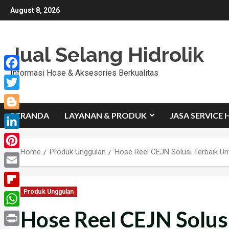
Skip
August 8, 2026
to
content
Jual Selang Hidrolik
Informasi Hose & Aksesories Berkualitas
Facebook
Twitter
BERANDA
LAYANAN & PRODUK
JASA SERVICE 
Blogger
LinkedIn
Home
Produk Unggulan
Hose Reel CEJN Solusi Terbaik Un
Pinterest
Email
Produk Unggulan
Flipboard
Hose Reel CEJN Solus
WhatsApp