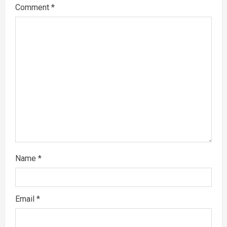
g
Comment
*
a
t
i
o
n
Name
*
Email
*