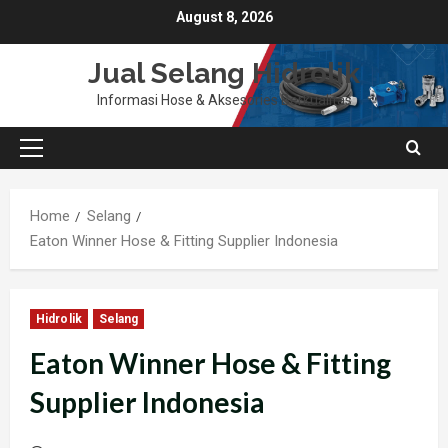
Skip
August 8, 2026
to
content
Jual Selang Hidrolik
Informasi Hose & Aksesories Berkualitas
Primary
Menu
Home
Selang
Eaton Winner Hose & Fitting Supplier Indonesia
Hidrolik
Selang
Eaton Winner Hose & Fitting
Supplier Indonesia