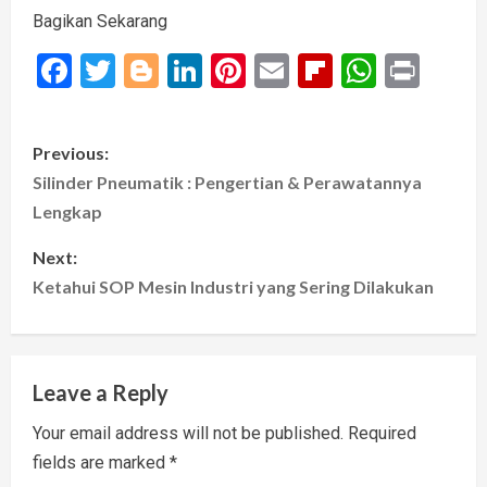
Bagikan Sekarang
Facebook
Twitter
Blogger
LinkedIn
Pinterest
Email
Flipboard
Whats
Prin
P
Previous:
o
Silinder Pneumatik : Pengertian & Perawatannya
Lengkap
s
Next:
t
Ketahui SOP Mesin Industri yang Sering Dilakukan
n
a
Leave a Reply
v
Your email address will not be published.
Required
i
fields are marked
*