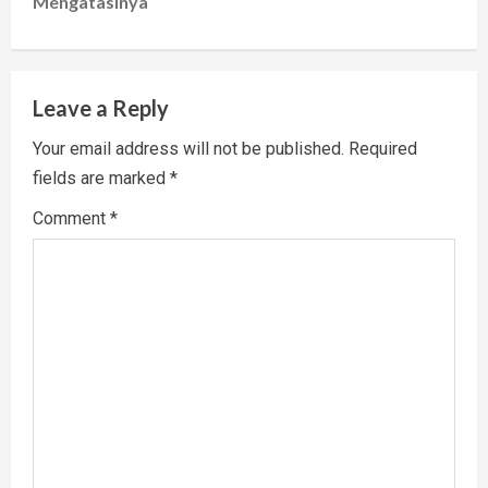
Mengatasinya
n
a
v
Leave a Reply
i
Your email address will not be published.
Required
fields are marked
*
g
Comment
*
a
t
i
o
n