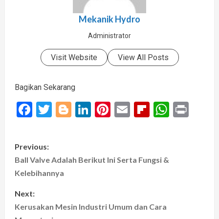
Mekanik Hydro
Administrator
Visit Website
View All Posts
Bagikan Sekarang
Facebook
Twitter
Blogger
LinkedIn
Pinterest
Email
Flipboard
Whats
Prin
P
Previous:
o
Ball Valve Adalah Berikut Ini Serta Fungsi &
Kelebihannya
s
Next:
t
Kerusakan Mesin Industri Umum dan Cara