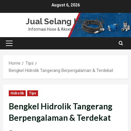
Skip
August 6, 2026
to
content
Jual Selang Hidrolik
Informasi Hose & Aksesories Berkualitas
Primary
Menu
Home
Tips
Bengkel Hidrolik Tangerang Berpengalaman & Terdekat
Hidrolik
Tips
Bengkel Hidrolik Tangerang
Berpengalaman & Terdekat