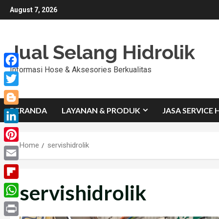
Skip
August 7, 2026
to
content
Jual Selang Hidrolik
Informasi Hose & Aksesories Berkualitas
Facebook
Twitter
BERANDA
LAYANAN & PRODUK
JASA SERVICE 
Blogger
LinkedIn
Home
servishidrolik
Pinterest
Email
servishidrolik
Flipboard
WhatsApp