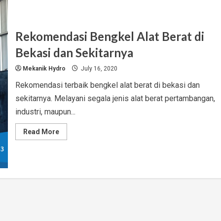
Rekomendasi Bengkel Alat Berat di
Bekasi dan Sekitarnya
Mekanik Hydro
July 16, 2020
Rekomendasi terbaik bengkel alat berat di bekasi dan
sekitarnya. Melayani segala jenis alat berat pertambangan,
industri, maupun...
Read
Read More
more
about
Rekomendasi
Bengkel
Alat
Berat
di
Bekasi
dan
Sekitarnya