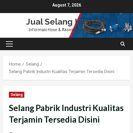
Skip
August 7, 2026
to
content
Jual Selang Hidrolik
Informasi Hose & Aksesories Berkualitas
Primary
Menu
Home
Selang
Selang Pabrik Industri Kualitas Terjamin Tersedia Disini
Selang
Selang Pabrik Industri Kualitas
Terjamin Tersedia Disini