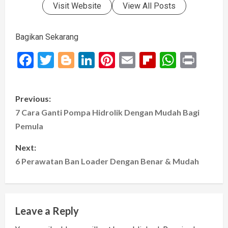
Visit Website
View All Posts
Bagikan Sekarang
Facebook
Twitter
Blogger
LinkedIn
Pinterest
Email
Flipboard
Whats
Prin
P
Previous:
o
7 Cara Ganti Pompa Hidrolik Dengan Mudah Bagi
Pemula
s
Next:
t
6 Perawatan Ban Loader Dengan Benar & Mudah
n
a
Leave a Reply
v