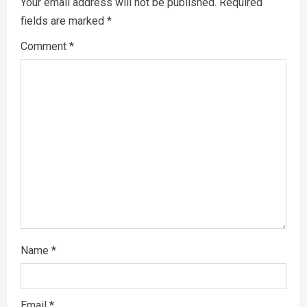
Your email address will not be published.
Required
i
fields are marked
*
g
Comment
*
a
t
i
o
n
Name
*
Email
*