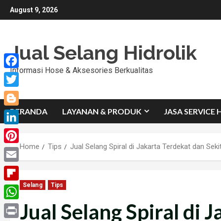
Skip
August 9, 2026
to
content
Jual Selang Hidrolik
Informasi Hose & Aksesories Berkualitas
Facebook
Twitter
BERANDA
LAYANAN & PRODUK
JASA SERVICE 
Blogger
LinkedIn
Home
Tips
Jual Selang Spiral di Jakarta Terdekat dan Seki
Pinterest
Email
Selang
Tips
Flipboard
Jual Selang Spiral di 
WhatsApp