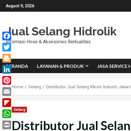
Skip
August 9, 2026
to
content
Jual Selang Hidrolik
Informasi Hose & Aksesories Berkualitas
Facebook
Twitter
BERANDA
LAYANAN & PRODUK
JASA SERVICE 
Blogger
LinkedIn
Home
Selang
Distributor Jual Selang Mesin Industri Jakar
Pinterest
Email
Selang
Flipboard
Distributor Jual Sela
WhatsApp