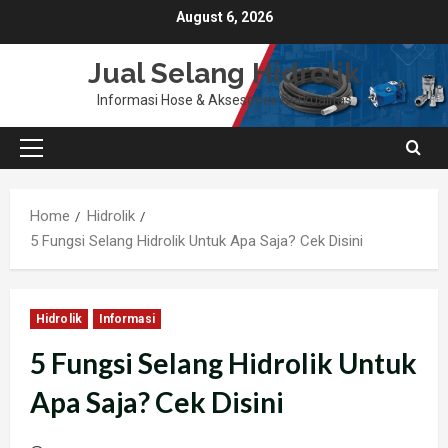
Skip
August 6, 2026
to
content
Jual Selang Hidrolik
Informasi Hose & Aksesories Berkualitas
Primary
Menu
Home
Hidrolik
5 Fungsi Selang Hidrolik Untuk Apa Saja? Cek Disini
Hidrolik
Informasi
5 Fungsi Selang Hidrolik Untuk
Apa Saja? Cek Disini