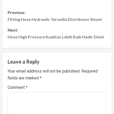
P
Previous:
o
Fitting Hose Hydraulic Tersedia Distributor Resmi
s
Next:
Hose High Pressure Kualitas Lebih Baik Hadir Disini
t
n
Leave a Reply
a
Your email address will not be published.
Required
v
fields are marked
*
i
Comment
*
g
a