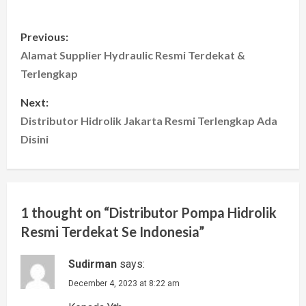
P
Previous:
o
Alamat Supplier Hydraulic Resmi Terdekat &
Terlengkap
s
Next:
t
Distributor Hidrolik Jakarta Resmi Terlengkap Ada
Disini
n
a
v
1 thought on “
Distributor Pompa Hidrolik
i
Resmi Terdekat Se Indonesia
”
g
Sudirman
says:
a
December 4, 2023 at 8:22 am