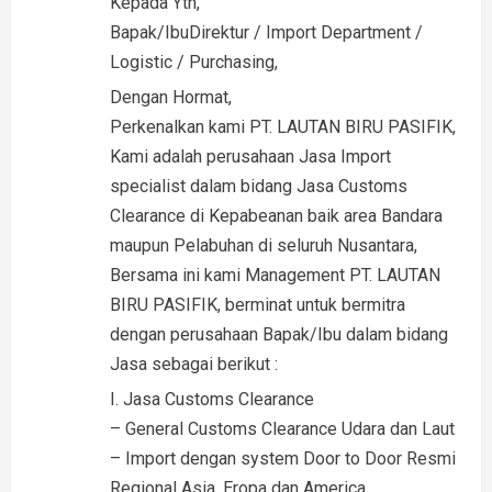
Kepada Yth,
t
Bapak/IbuDirektur / Import Department /
i
Logistic / Purchasing,
Dengan Hormat,
o
Perkenalkan kami PT. LAUTAN BIRU PASIFIK,
n
Kami adalah perusahaan Jasa Import
specialist dalam bidang Jasa Customs
Clearance di Kepabeanan baik area Bandara
maupun Pelabuhan di seluruh Nusantara,
Bersama ini kami Management PT. LAUTAN
BIRU PASIFIK, berminat untuk bermitra
dengan perusahaan Bapak/Ibu dalam bidang
Jasa sebagai berikut :
I. Jasa Customs Clearance
– General Customs Clearance Udara dan Laut
– Import dengan system Door to Door Resmi
Regional Asia, Eropa dan America