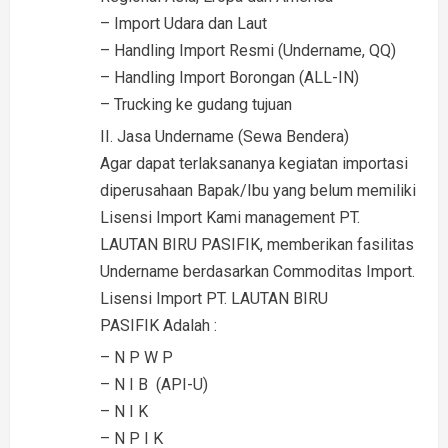
– Import Udara dan Laut
– Handling Import Resmi (Undername, QQ)
– Handling Import Borongan (ALL-IN)
– Trucking ke gudang tujuan
II. Jasa Undername (Sewa Bendera)
Agar dapat terlaksananya kegiatan importasi
diperusahaan Bapak/Ibu yang belum memiliki
Lisensi Import Kami management PT.
LAUTAN BIRU PASIFIK, memberikan fasilitas
Undername berdasarkan Commoditas Import.
Lisensi Import PT. LAUTAN BIRU
PASIFIK Adalah :
– N P W P
– N I B (API-U)
– N I K
– N P I K