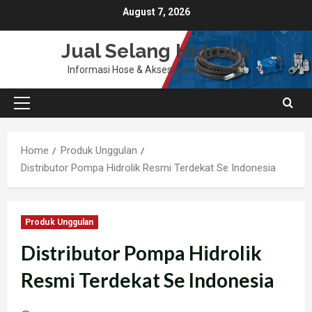
Skip
August 7, 2026
to
content
Jual Selang Hidrolik
Informasi Hose & Aksesories Berkualitas
Primary
Menu
Home
Produk Unggulan
Distributor Pompa Hidrolik Resmi Terdekat Se Indonesia
Produk Unggulan
Distributor Pompa Hidrolik
Resmi Terdekat Se Indonesia