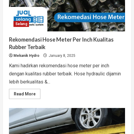
Selang
Rekomendasi Hose Meter Per Inch Kualitas
Rubber Terbaik
Mekanik Hydro
January 8, 2025
Kami hadirkan rekomendasi hose meter per inch
dengan kualitas rubber terbaik. Hose hydraulic dijamin
lebih berkualitas &...
Read
Read More
more
about
Rekomendasi
Hose
Meter
Per
Inch
Kualitas
Rubber