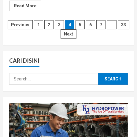
Read
Read More
more
about
Pompa
Danfoss
Posts
Previous
1
2
3
4
5
6
7
…
33
Hidrolik
|
Next
High
pagination
Pressure
Pumps
CARI DISINI
Search
for: