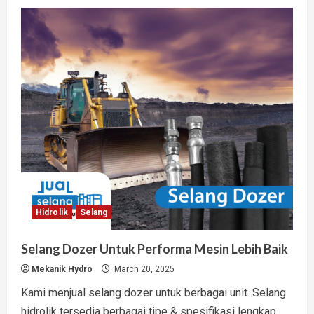
Selang
Oli
Hidrolik
Tersedia
1
Kawat
Hingga
4
Kawat
Hidrolik
Selang
Selang Dozer Untuk Performa Mesin Lebih Baik
Mekanik Hydro
March 20, 2025
Kami menjual selang dozer untuk berbagai unit. Selang
hidrolik tersedia berbagai tipe & spesifikasi lengkap