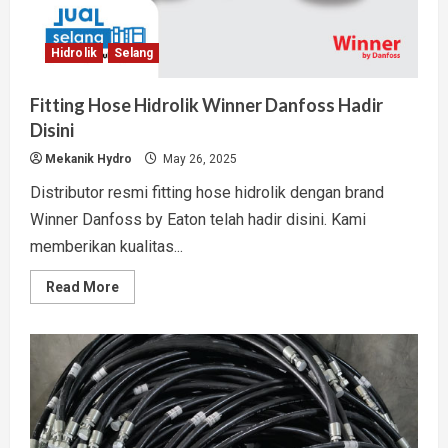
Hidrolik
Selang
Fitting Hose Hidrolik Winner Danfoss Hadir
Disini
Mekanik Hydro
May 26, 2025
Distributor resmi fitting hose hidrolik dengan brand
Winner Danfoss by Eaton telah hadir disini. Kami
memberikan kualitas...
Read
Read More
more
about
Fitting
Hose
Hidrolik
Winner
Danfoss
Hadir
Disini