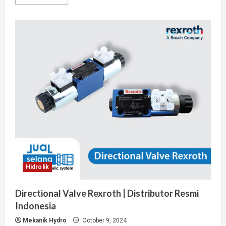
more
about
4
Cara
Merawat
Cuci
Mobil
Hidrolik
Dengan
Mudah
Hidrolik
Directional Valve Rexroth | Distributor Resmi
Indonesia
Mekanik Hydro
October 9, 2024