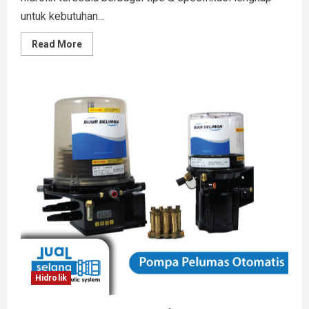
untuk kebutuhan...
Read
Read More
more
about
Selang
Dozer
Untuk
Performa
Mesin
Lebih
Baik
Hidrolik