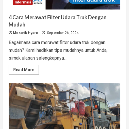
Informasi
4 Cara Merawat Filter Udara Truk Dengan
Mudah
Mekanik Hydro
September 26, 2024
Bagaimana cara merawat filter udara truk dengan
mudah? Kami hadirkan tips mudahnya untuk Anda,
simak ulasan selengkapnya...
Read
Read More
more
about
4
Cara
Merawat
Filter
Udara
Truk
Dengan
Mudah